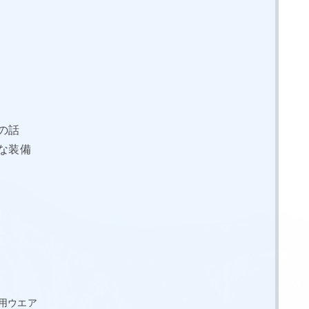
の話
な装備
用ウエア