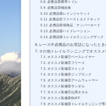
必携品⑧携帯トイレ
必携品⑨補給食
必携品⑩レインジャケット
必携品⑪ファーストエイドキッド
必携品⑫保険証、ナンバーカード
必携品⑬ハイドレーション
必携品⑭トレイルランニングザック
レース中必携品のお世話になったとき
その他トレイルランニングでオススメ
オススメ装備①ベースレイヤー
オススメ装備②フリース
オススメ装備③ストック
オススメ装備④ジップロック
オススメ装備⑤アームウォーマー
オススメ装備⑥サンダル
オススメ装備⑦山用タオル
オススメ装備⑧BUFF
オススメ装備⑨トレイルランニング専