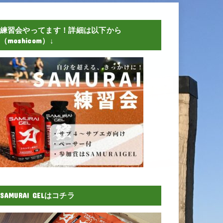
練習会やってます！詳細は以下から
（moshicom）↓
SAMURAI GELはコチラ