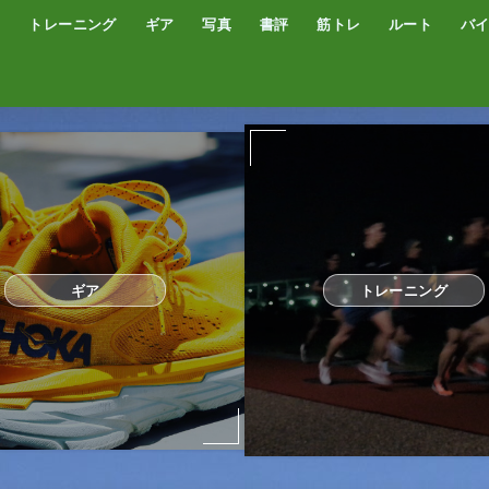
トレーニング
ギア
写真
書評
筋トレ
ルート
バ
低酸素トレーニング
トレッドミル
サブスリー
シューズ
サプリ・補給食
GPSウォッチ
ザック
サングラス
ウエアー
コンプレッションタイツ
カメラ
撮影技術
オーディブル
書評
オートミール
プロテイン
食事
完全栄養食
ギア
トレーニング