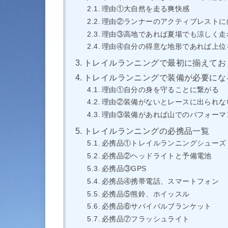
理由①大自然を走る爽快感
理由②ランナーのアクティブレストに
理由③高地であれば夏場でも涼しく走
理由④自分の得意な地形であれば上位
トレイルランニングで最初に揃えてお
トレイルランニングで装備が必要にな
理由①自分の身を守ることに繋がる
理由②装備がないとレースに出られな
理由③装備があれば山でのパフォーマ
トレイルランニングの必携品一覧
必携品①トレイルランニングシューズ
必携品②ヘッドライトと予備電池
必携品③GPS
必携品④携帯電話、スマートフォン
必携品⑤熊鈴、ホイッスル
必携品⑥サバイバルブランケット
必携品⑦フラッシュライト