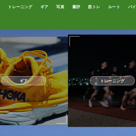
トレーニング
ギア
写真
書評
筋トレ
ルート
バ
低酸素トレーニング
トレッドミル
サブスリー
シューズ
サプリ・補給食
GPSウォッチ
ザック
サングラス
ウエアー
コンプレッションタイツ
カメラ
撮影技術
オーディブル
書評
オートミール
プロテイン
食事
完全栄養食
ギア
トレーニング