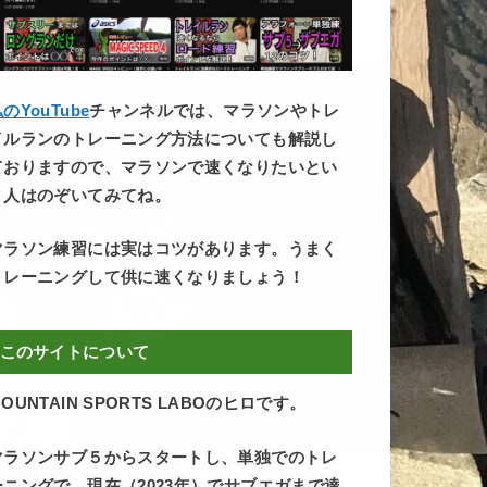
のYouTube
チャンネルでは、マラソンやトレ
イルランのトレーニング方法についても解説し
ておりますので、マラソンで速くなりたいとい
う人はのぞいてみてね。
マラソン練習には実はコツがあります。うまく
トレーニングして供に速くなりましょう！
このサイトについて
OUNTAIN SPORTS LABOのヒロです。
マラソンサブ５からスタートし、単独でのトレ
ーニングで、現在（2023年）でサブエガまで達