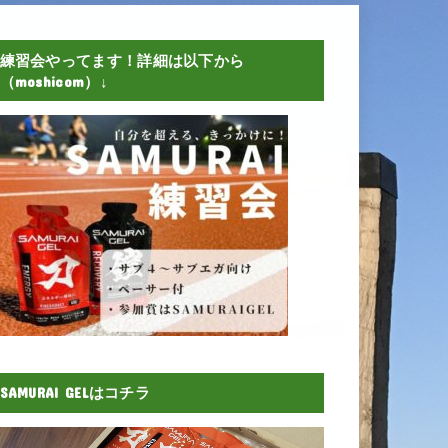
練習会やってます！詳細は以下から
（moshicom）↓
SAMURAI GELはコチラ