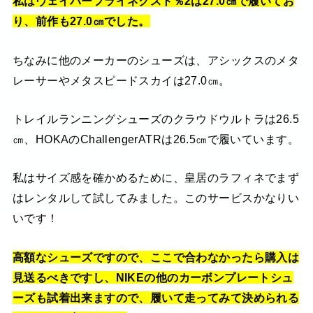
私はヴェイパーフライネクスト％2は
27.0
㎝で履いてお
り、前作も
27.0
㎝でした。
ちなみに他のメーカーのシューズは、アシックスのメタ
レーサーやメタスピードスカイは27.0㎝。
トレイルランニングシューズのクラウドウルトラは26.5
㎝、HOKAのChallengerATRは26.5㎝で履いています。
私はサイズ感を確かめるために、皇居のラフィネでまず
はレンタルして試してみました。このサービスかなりい
いです！
高額なシューズですので、ここで合わなかったら購入は
見送るべきですし、
NIKE
の他のカーボンプレートシュ
ーズも試着出来ますので、履いて走ってみて決められる