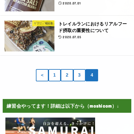
2020.07.01
トレイルランにおけるリアルフー
サプリ・補給食
ド摂取の重要性について
2020.07.05
＜
1
2
3
4
練習会やってます！詳細は以下から（moshicom）↓