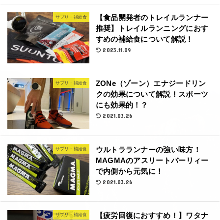
【食品開発者のトレイルランナー
サプリ・補給食
推奨】トレイルランニングにおす
すめの補給食について解説！
2023.11.09
ZONe（ゾーン）エナジードリン
サプリ・補給食
クの効果について解説！スポーツ
にも効果的！？
2021.03.26
ウルトラランナーの強い味方！
サプリ・補給食
MAGMAのアスリートバーリィー
で内側から元気に！
2021.03.26
【疲労回復におすすめ！】ワタナ
サプリ・補給食