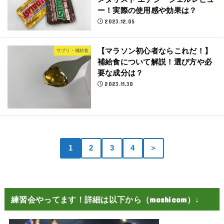
ー！実際の使用感や効果は？
2023.12.05
【マラソン初心者ならこれだ！】
サプリ・補給食
補給食について解説！選び方や必
要な成分は？
2023.11.30
1
2
3
4
＞
練習会やってます！詳細は以下から（moshicom）↓