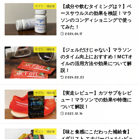
【成分や飲むタイミングは？】ベ
サプリ・補給食
ースサウルスの効果を検証！マラ
ソンのコンディショニングで使っ
てみた！
2024.04.17
【ジェルだけじゃない】マラソン
サプリ・補給食
のタイム向上におすすめ！MCTオ
イルの活用方法や効果について解
説！
2024.02.23
【実走レビュー】カツサプをレビ
サプリ・補給食
ュー！マラソンでの効果や特徴に
ついて解説！
2023.12.14
【味と食感にこだわった補給食】
サプリ・補給食
メダリスト エナジージェルレビュ