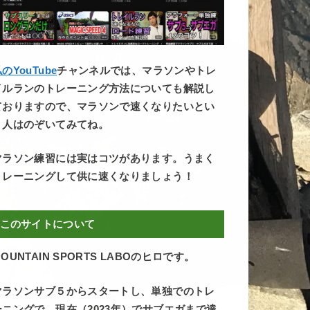
のYouTube
チャンネルでは、マラソンやトレ
イルランのトレーニング方法についても解説し
ておりますので、マラソンで速くなりたいとい
う人はのぞいてみてね。
マラソン練習には実はコツがあります。うまく
トレーニングして供に速くなりましょう！
このサイトについて
OUNTAIN SPORTS LABOのヒロです。
マラソンサブ５からスタートし、単独でのトレ
ーニングで、現在（2023年）でサブエガまで達