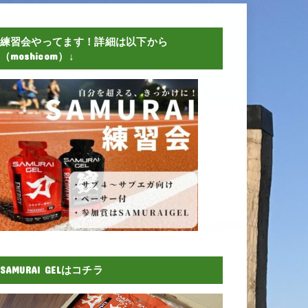
練習会やってます！詳細は以下から
（moshicom）↓
SAMURAI GELはコチラ