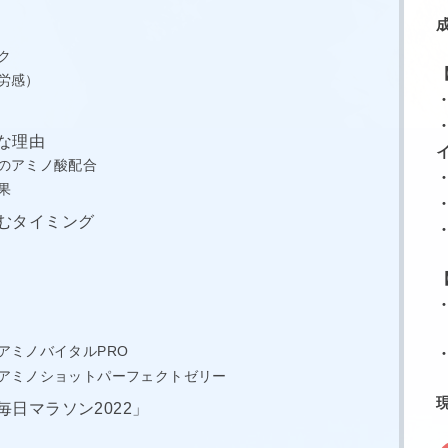
ク
労感）
な理由
のアミノ酸配合
果
むタイミング
アミノバイタルPRO
アミノショットパーフェクトゼリー
日マラソン2022」