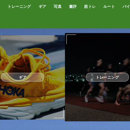
トレーニング
ギア
写真
書評
筋トレ
ルート
バ
低酸素トレーニング
トレッドミル
サブスリー
シューズ
サプリ・補給食
GPSウォッチ
ザック
サングラス
ウエアー
コンプレッションタイツ
カメラ
撮影技術
オーディブル
書評
オートミール
プロテイン
食事
完全栄養食
ギア
トレーニング