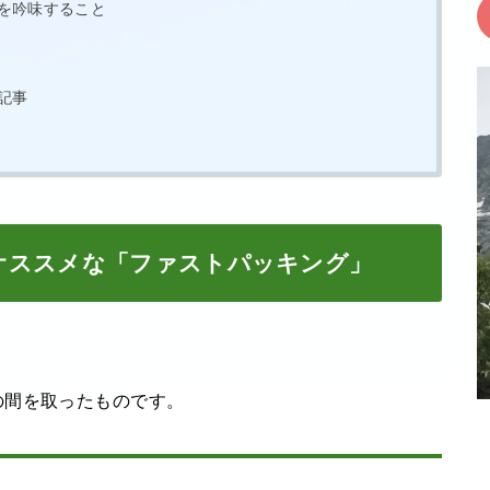
を吟味すること
記事
オススメな「ファストパッキング」
？
の間を取ったものです。