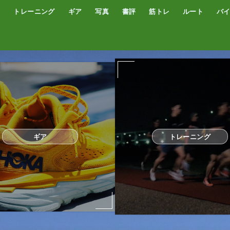
トレーニング
ギア
写真
書評
筋トレ
ルート
バ
低酸素トレーニング
トレッドミル
サブスリー
シューズ
サプリ・補給食
GPSウォッチ
ザック
サングラス
ウエアー
コンプレッションタイツ
カメラ
撮影技術
オーディブル
書評
オートミール
プロテイン
食事
完全栄養食
ギア
トレーニング