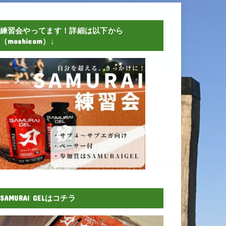
練習会やってます！詳細は以下から
（moshicom）↓
SAMURAI GELはコチラ