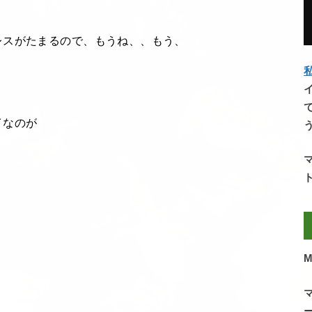
レスがたまるので、もうね、、もう、
私
イなのが
M