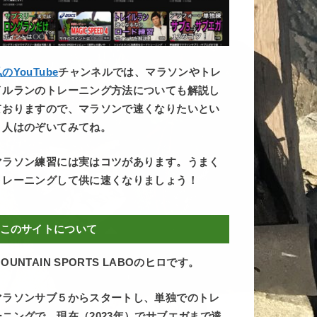
のYouTube
チャンネルでは、マラソンやトレ
イルランのトレーニング方法についても解説し
ておりますので、マラソンで速くなりたいとい
う人はのぞいてみてね。
マラソン練習には実はコツがあります。うまく
トレーニングして供に速くなりましょう！
このサイトについて
OUNTAIN SPORTS LABOのヒロです。
マラソンサブ５からスタートし、単独でのトレ
ーニングで、現在（2023年）でサブエガまで達