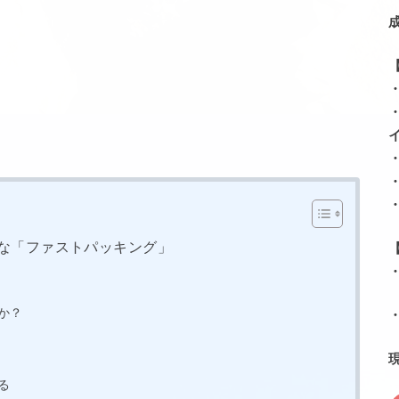
な「ファストパッキング」
か？
る