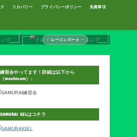
イク
リカバリー
プライバシーポリシー
免責事項
コーヒー
サウナ
温泉
レースレポート
練習会やってます！詳細は以下から
（moshicom）↓
SAMURAI GELはコチラ