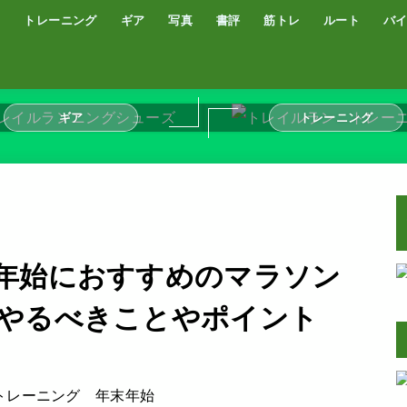
トレーニング
ギア
写真
書評
筋トレ
ルート
バ
低酸素トレーニング
トレッドミル
サブスリー
シューズ
サプリ・補給食
GPSウォッチ
ザック
サングラス
ウエアー
コンプレッションタイツ
カメラ
撮影技術
オーディブル
書評
オートミール
プロテイン
食事
完全栄養食
ギア
トレーニング
年始におすすめのマラソン
やるべきことやポイント