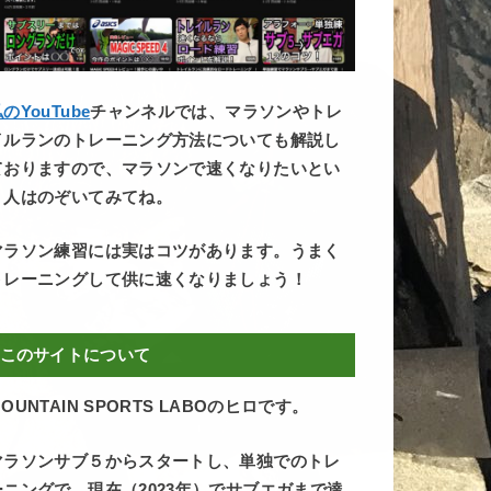
のYouTube
チャンネルでは、マラソンやトレ
イルランのトレーニング方法についても解説し
ておりますので、マラソンで速くなりたいとい
う人はのぞいてみてね。
マラソン練習には実はコツがあります。うまく
トレーニングして供に速くなりましょう！
このサイトについて
OUNTAIN SPORTS LABOのヒロです。
マラソンサブ５からスタートし、単独でのトレ
ーニングで、現在（2023年）でサブエガまで達