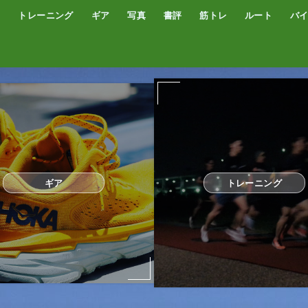
トレーニング
ギア
写真
書評
筋トレ
ルート
バ
低酸素トレーニング
トレッドミル
サブスリー
シューズ
サプリ・補給食
GPSウォッチ
ザック
サングラス
ウエアー
コンプレッションタイツ
カメラ
撮影技術
オーディブル
書評
オートミール
プロテイン
食事
完全栄養食
ギア
トレーニング