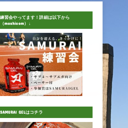
練習会やってます！詳細は以下から
（moshicom）↓
SAMURAI GELはコチラ