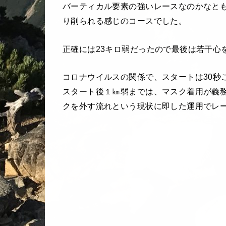
バーティカル要素の強いレースなのかなと
り削られる感じのコースでした。
正確には23キロ弱だったので最後は若干心
コロナウイルスの関係で、スタートは30秒
スタート後１㎞弱までは、マスク着用が義
クを外す流れという現状に即した運用でレ