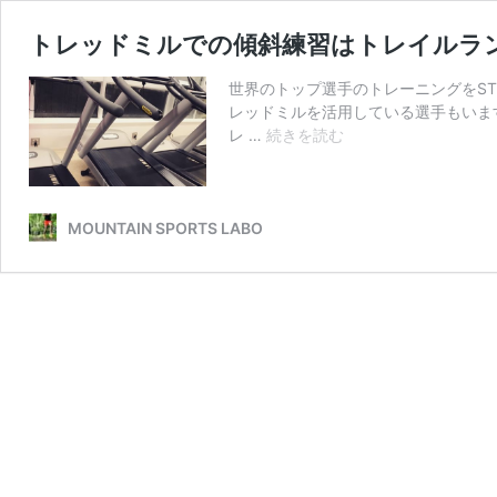
トレッドミルでの傾斜練習はトレイルラ
世界のトップ選手のトレーニングをST
レッドミルを活用している選手もいま
ト
レ …
続きを読む
レ
ッ
ド
ミ
MOUNTAIN SPORTS LABO
ル
で
の
傾
斜
練
習
は
ト
レ
イ