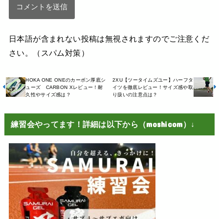
日本語が含まれない投稿は無視されますのでご注意くだ
さい。（スパム対策）
HOKA ONE ONEのカーボン厚底シ
2XU【ツータイムズユー】ハーフタ
ューズ CARBON Xレビュー！耐
イツを徹底レビュー！サイズ感や取
久性やサイズ感は？
り扱いの注意点は？
練習会やってます！詳細は以下から（moshicom）↓