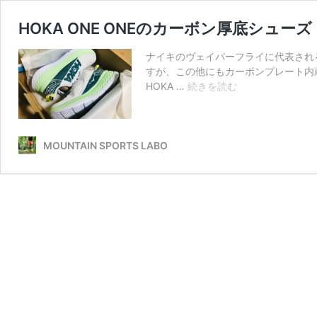
HOKA ONE ONEのカーボン厚底シュー
ナイキのヴェイパーフライに代表され
すが、この他にもカーボンプレート内
HOKA
HOKA …
続きを読む
ONE
ONE
の
カ
MOUNTAIN SPORTS LABO
ー
ボ
ン
厚
底
シ
ュ
ー
ズ
CARBON
X