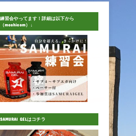
練習会やってます！詳細は以下から
（moshicom）↓
SAMURAI GELはコチラ