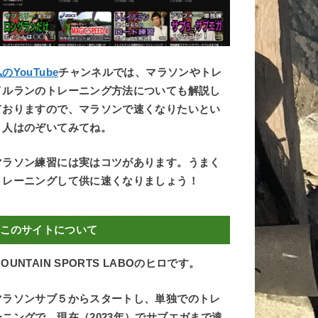
のYouTube
チャンネルでは、マラソンやトレ
イルランのトレーニング方法についても解説し
ておりますので、マラソンで速くなりたいとい
う人はのぞいてみてね。
マラソン練習には実はコツがあります。うまく
トレーニングして供に速くなりましょう！
このサイトについて
OUNTAIN SPORTS LABOのヒロです。
マラソンサブ５からスタートし、単独でのトレ
ーニングで、現在（2023年）でサブエガまで達