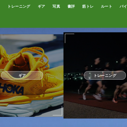
トレーニング
ギア
写真
書評
筋トレ
ルート
バ
低酸素トレーニング
トレッドミル
サブスリー
シューズ
サプリ・補給食
GPSウォッチ
ザック
サングラス
ウエアー
コンプレッションタイツ
カメラ
撮影技術
オーディブル
書評
オートミール
プロテイン
食事
完全栄養食
ギア
トレーニング