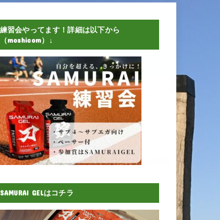
練習会やってます！詳細は以下から
（moshicom）↓
SAMURAI GELはコチラ