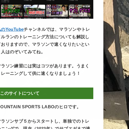
のYouTube
チャンネルでは、マラソンやトレ
イルランのトレーニング方法についても解説し
ておりますので、マラソンで速くなりたいとい
う人はのぞいてみてね。
マラソン練習には実はコツがあります。うまく
トレーニングして供に速くなりましょう！
このサイトについて
OUNTAIN SPORTS LABOのヒロです。
マラソンサブ５からスタートし、単独でのトレ
ーニングで、現在（2023年）でサブエガまで達