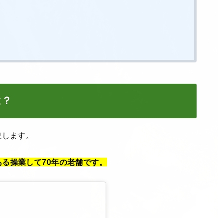
は？
説します。
る操業して70年の老舗です。