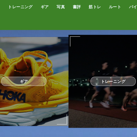
トレーニング
ギア
写真
書評
筋トレ
ルート
バ
低酸素トレーニング
トレッドミル
サブスリー
シューズ
サプリ・補給食
GPSウォッチ
ザック
サングラス
ウエアー
コンプレッションタイツ
カメラ
撮影技術
オーディブル
書評
オートミール
プロテイン
食事
完全栄養食
ギア
トレーニング