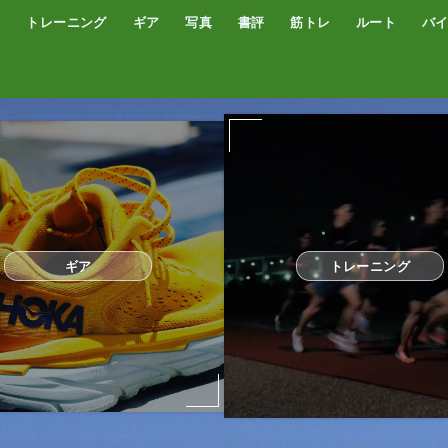
トレーニング
ギア
写真
書評
筋トレ
ルート
バ
低酸素トレーニング
トレッドミル
サブスリー
シューズ
サプリ・補給食
GPSウォッチ
ザック
サングラス
ウエアー
コンプレッションタイツ
カメラ
撮影技術
オーディブル
書評
オートミール
プロテイン
食事
完全栄養食
ギア
トレーニング