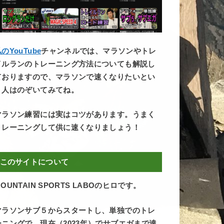
のYouTube
チャンネルでは、マラソンやトレ
イルランのトレーニング方法についても解説し
ておりますので、マラソンで速くなりたいとい
う人はのぞいてみてね。
マラソン練習には実はコツがあります。うまく
トレーニングして供に速くなりましょう！
このサイトについて
OUNTAIN SPORTS LABOのヒロです。
マラソンサブ５からスタートし、単独でのトレ
ーニングで、現在（2023年）でサブエガまで達