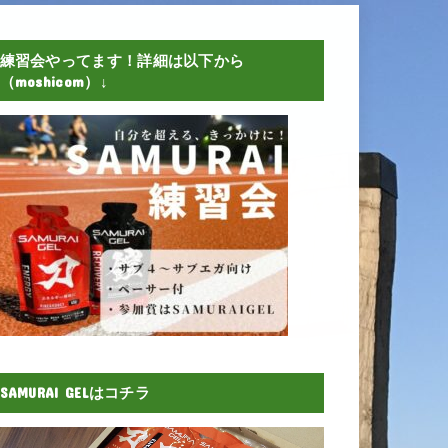
練習会やってます！詳細は以下から
（moshicom）↓
SAMURAI GELはコチラ