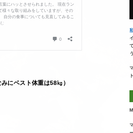
私
なみにベスト体重は58㎏）
M