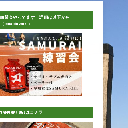
練習会やってます！詳細は以下から
（moshicom）↓
SAMURAI GELはコチラ