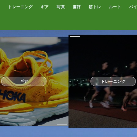
トレーニング
ギア
写真
書評
筋トレ
ルート
バ
低酸素トレーニング
トレッドミル
サブスリー
シューズ
サプリ・補給食
GPSウォッチ
ザック
サングラス
ウエアー
コンプレッションタイツ
カメラ
撮影技術
オーディブル
書評
オートミール
プロテイン
食事
完全栄養食
ギア
トレーニング