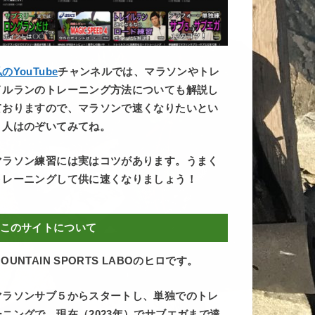
のYouTube
チャンネルでは、マラソンやトレ
イルランのトレーニング方法についても解説し
ておりますので、マラソンで速くなりたいとい
う人はのぞいてみてね。
マラソン練習には実はコツがあります。うまく
トレーニングして供に速くなりましょう！
このサイトについて
OUNTAIN SPORTS LABOのヒロです。
マラソンサブ５からスタートし、単独でのトレ
ーニングで、現在（2023年）でサブエガまで達