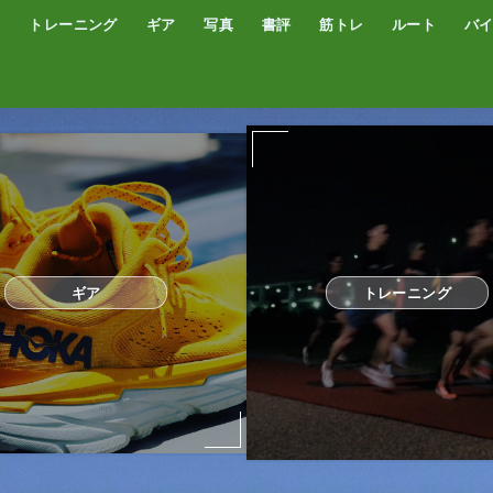
トレーニング
ギア
写真
書評
筋トレ
ルート
バ
低酸素トレーニング
トレッドミル
サブスリー
シューズ
サプリ・補給食
GPSウォッチ
ザック
サングラス
ウエアー
コンプレッションタイツ
カメラ
撮影技術
オーディブル
書評
オートミール
プロテイン
食事
完全栄養食
ギア
トレーニング