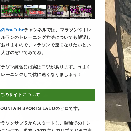
のYouTube
チャンネルでは、マラソンやトレ
イルランのトレーニング方法についても解説し
ておりますので、マラソンで速くなりたいとい
う人はのぞいてみてね。
マラソン練習には実はコツがあります。うまく
トレーニングして供に速くなりましょう！
このサイトについて
OUNTAIN SPORTS LABOのヒロです。
マラソンサブ５からスタートし、単独でのトレ
ーニングで、現在（2023年）でサブエガまで達