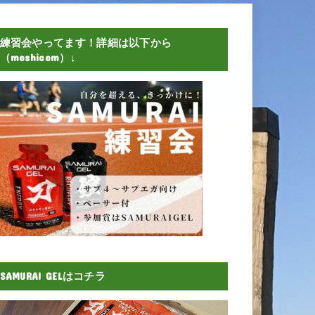
練習会やってます！詳細は以下から
（moshicom）↓
SAMURAI GELはコチラ