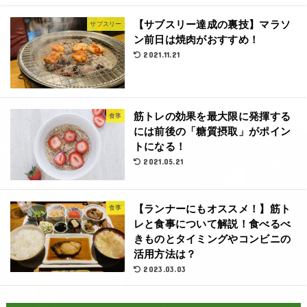
【サブスリー達成の裏技】マラソ
サブスリー
ン前日は焼肉がおすすめ！
2021.11.21
筋トレの効果を最大限に発揮する
食事
には前後の「糖質摂取」がポイン
トになる！
2021.05.21
【ランナーにもオススメ！】筋ト
食事
レと食事について解説！食べるべ
きものとタイミングやコンビニの
活用方法は？
2023.03.03