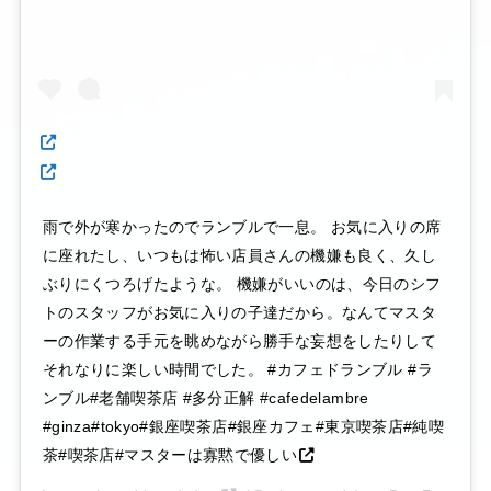
雨で外が寒かったのでランブルで一息。 お気に入りの席
に座れたし、いつもは怖い店員さんの機嫌も良く、久し
ぶりにくつろげたような。 機嫌がいいのは、今日のシフ
トのスタッフがお気に入りの子達だから。なんてマスタ
ーの作業する手元を眺めながら勝手な妄想をしたりして
それなりに楽しい時間でした。 #カフェドランブル #ラ
ンブル#老舗喫茶店 #多分正解 #cafedelambre
#ginza#tokyo#銀座喫茶店#銀座カフェ#東京喫茶店#純喫
茶#喫茶店#マスターは寡黙で優しい