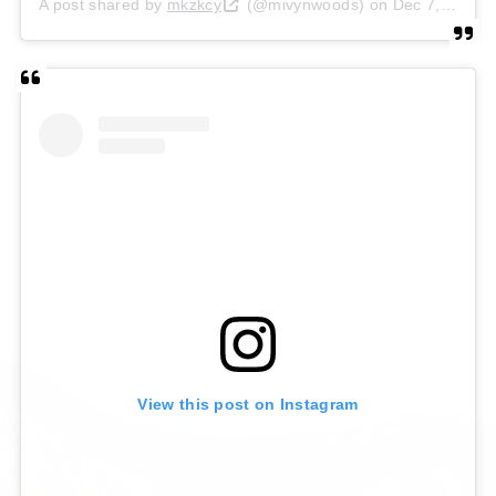
A post shared by
mkzkcy
(@mivynwoods) on
Dec 7, 2019 at 12:41am PST
View this post on Instagram