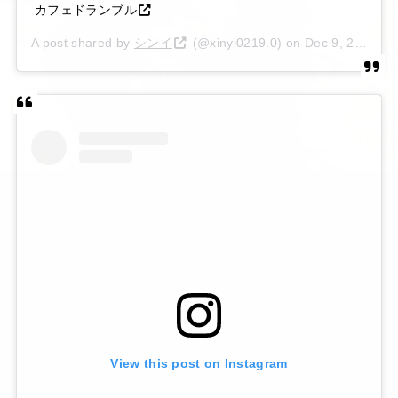
カフェドランブル
A post shared by
シンイ
(@xinyi0219.0) on
Dec 9, 2019 at 5:03am PST
View this post on Instagram