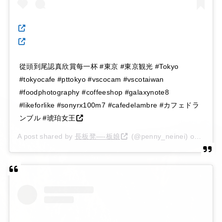
從頭到尾認真欣賞每一杯 #東京 #東京観光 #Tokyo
#tokyocafe #pttokyo #vscocam #vscotaiwan
#foodphotography #coffeeshop #galaxynote8
#likeforlike #sonyrx100m7 #cafedelambre #カフェドラ
ンブル #琥珀女王
A post shared by
長板凳—-板娘
(@penny_neinei) on
Mar 1