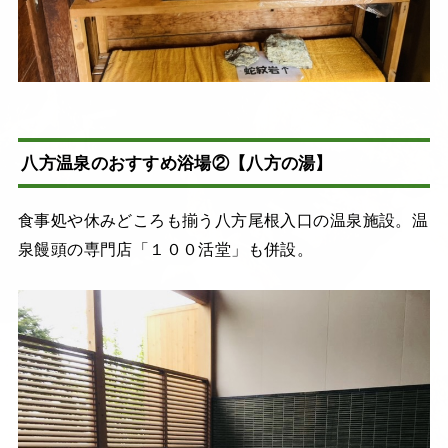
八方温泉のおすすめ浴場②【八方の湯】
食事処や休みどころも揃う八方尾根入口の温泉施設。温
泉饅頭の専門店「１００活堂」も併設。