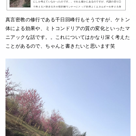
にしか考えていなかったのです。。それも確かにあるのですが、代謝の切り口
で考えると朝走る方が長距離ランナーにとって効率よくエネルギーを使える身
体になるということなのです。 (adsbygoogle = window.adsbygoogle || ).push
({});朝の身体の状態朝は前日の夕食時から時間が経過しているため、血糖値
真言密教の修行である千日回峰行もそうですが、ケトン
が...
体による効果や、ミトコンドリアの質の変化といったマ
ニアックな話です。。これについてはかなり深く考えた
ことがあるので、ちゃんと書きたいと思います笑