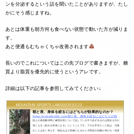
ンを分泌するという話を聞いたことがありますが、たし
かにそう感じますね。
あとは体重も朝方何も食べない状態で動いた方が減りま
す。
あと便通もむちゃくちゃ改善されます
長いのでこれについてはこの先ブログで書きますが、糖
質より脂質を優先的に使うというアレです。
詳細は以下の記事を参照してみてください↓
MOUNTAIN SPORTS LABO
2020.03.23
朝と夜、身体を絞るにはどちらが効果的なのか？
https://notrailnolife.com/朝と夜、身体を絞るにはどちらが効果的なのか？
陸上の長距離仲間と練習内容について話している中で必ず出るのは朝走る方が
強くなる（粘れる身体になる）ということです。アホな学生だった私は、代謝
のことは全く考えず、朝走れば２部練になるから月間走行距離が伸びる！程度