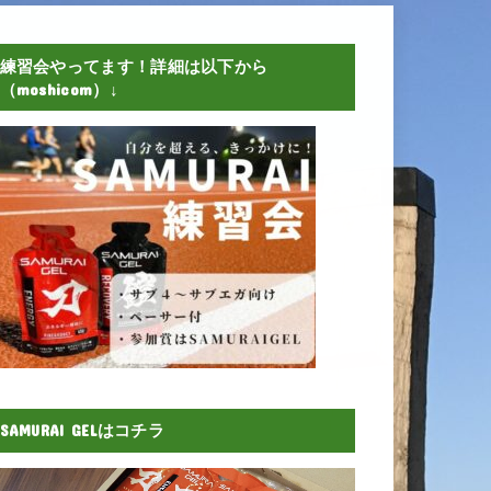
練習会やってます！詳細は以下から
（moshicom）↓
SAMURAI GELはコチラ