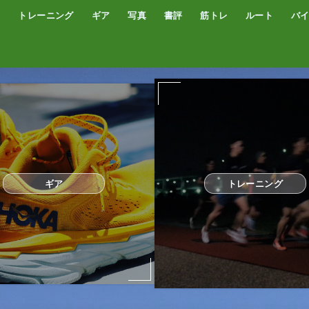
トレーニング
ギア
写真
書評
筋トレ
ルート
バ
低酸素トレーニング
トレッドミル
サブスリー
シューズ
サプリ・補給食
GPSウォッチ
ザック
サングラス
ウエアー
コンプレッションタイツ
カメラ
撮影技術
オーディブル
書評
オートミール
プロテイン
食事
完全栄養食
ギア
トレーニング