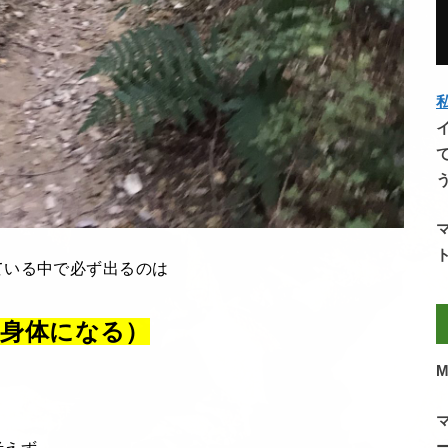
私
ている中で必ず出るのは
る身体になる）
M