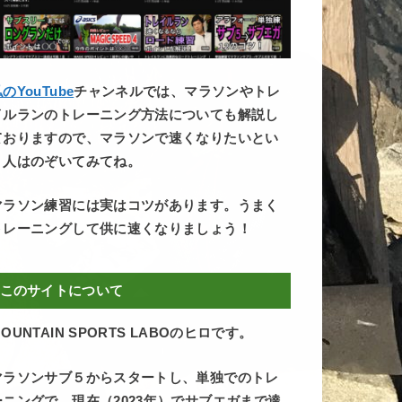
のYouTube
チャンネルでは、マラソンやトレ
イルランのトレーニング方法についても解説し
ておりますので、マラソンで速くなりたいとい
う人はのぞいてみてね。
マラソン練習には実はコツがあります。うまく
トレーニングして供に速くなりましょう！
このサイトについて
OUNTAIN SPORTS LABOのヒロです。
マラソンサブ５からスタートし、単独でのトレ
ーニングで、現在（2023年）でサブエガまで達