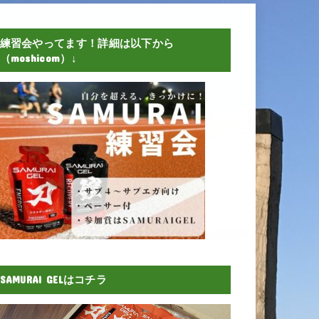
練習会やってます！詳細は以下から
（moshicom）↓
SAMURAI GELはコチラ