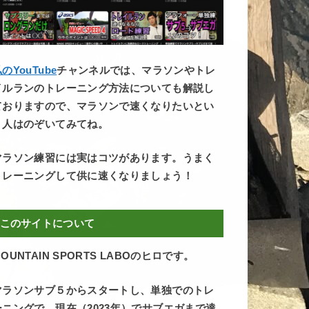
のYouTube
チャンネルでは、マラソンやトレ
イルランのトレーニング方法についても解説し
ておりますので、マラソンで速くなりたいとい
う人はのぞいてみてね。
マラソン練習には実はコツがあります。うまく
トレーニングして供に速くなりましょう！
このサイトについて
OUNTAIN SPORTS LABOのヒロです。
マラソンサブ５からスタートし、単独でのトレ
ーニングで、現在（2023年）でサブエガまで達