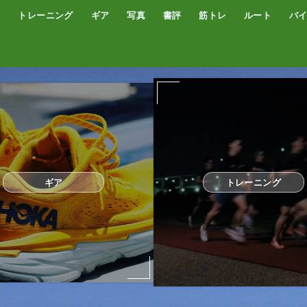
トレーニング
ギア
写真
書評
筋トレ
ルート
バ
低酸素トレーニング
トレッドミル
サブスリー
シューズ
サプリ・補給食
GPSウォッチ
ザック
サングラス
ウエアー
コンプレッションタイツ
カメラ
撮影技術
オーディブル
書評
オートミール
プロテイン
食事
完全栄養食
ギア
トレーニング