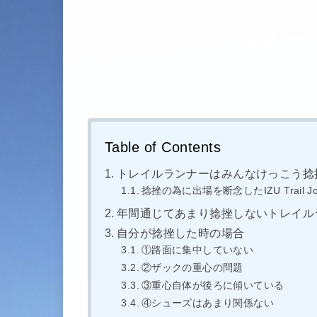
Table of Contents
トレイルランナーはみんなけっこう捻
捻挫の為に出場を断念したIZU Trail Jo
年間通じてあまり捻挫しないトレイル
自分が捻挫した時の場合
①路面に集中していない
②ザックの重心の問題
③重心自体が後ろに傾いている
④シューズはあまり関係ない