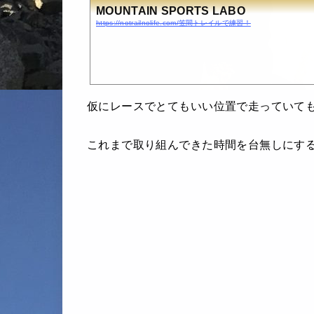
MOUNTAIN SPORTS LABO
https://notrailnolife.com/笠間トレイルで練習！
仮にレースでとてもいい位置で走っていて
これまで取り組んできた時間を台無しにす