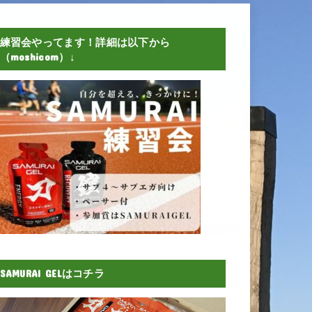
練習会やってます！詳細は以下から
（moshicom）↓
SAMURAI GELはコチラ