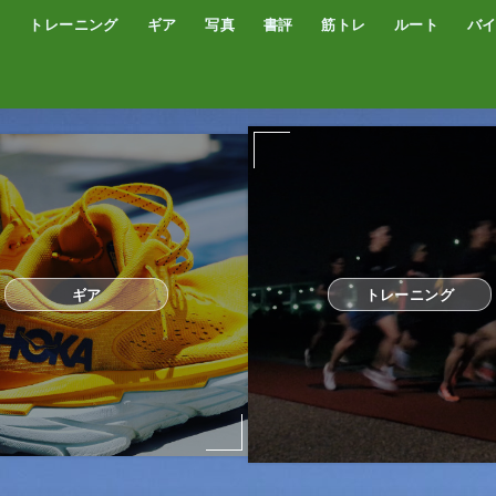
トレーニング
ギア
写真
書評
筋トレ
ルート
バ
低酸素トレーニング
トレッドミル
サブスリー
シューズ
サプリ・補給食
GPSウォッチ
ザック
サングラス
ウエアー
コンプレッションタイツ
カメラ
撮影技術
オーディブル
書評
オートミール
プロテイン
食事
完全栄養食
ギア
トレーニング