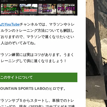
のYouTube
チャンネルでは、マラソンやトレ
イルランのトレーニング方法についても解説し
ておりますので、マラソンで速くなりたいとい
う人はのぞいてみてね。
マラソン練習には実はコツがあります。うまく
トレーニングして供に速くなりましょう！
このサイトについて
OUNTAIN SPORTS LABOのヒロです。
マラソンサブ５からスタートし、単独でのトレ
ーニングで、現在（2023年）でサブエガまで達