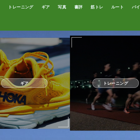
トレーニング
ギア
写真
書評
筋トレ
ルート
バ
低酸素トレーニング
トレッドミル
サブスリー
シューズ
サプリ・補給食
GPSウォッチ
ザック
サングラス
ウエアー
コンプレッションタイツ
カメラ
撮影技術
オーディブル
書評
オートミール
プロテイン
食事
完全栄養食
ギア
トレーニング