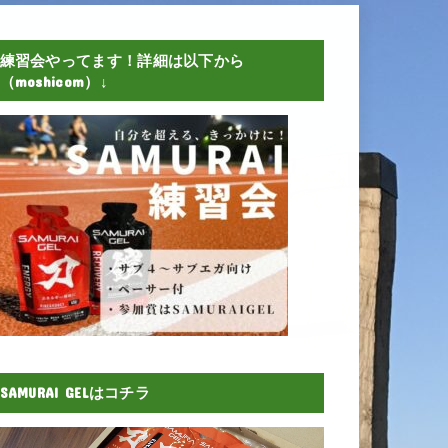
練習会やってます！詳細は以下から
（moshicom）↓
SAMURAI GELはコチラ