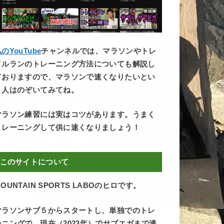
のYouTube
チャンネルでは、マラソンやトレ
イルランのトレーニング方法についても解説し
ておりますので、マラソンで速くなりたいとい
う人はのぞいてみてね。
マラソン練習には実はコツがあります。うまく
トレーニングして供に速くなりましょう！
このサイトについて
OUNTAIN SPORTS LABOのヒロです。
マラソンサブ５からスタートし、単独でのトレ
ーニングで、現在（2023年）でサブエガまで達