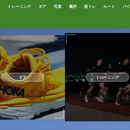
トレーニング
ギア
写真
書評
筋トレ
ルート
バ
低酸素トレーニング
トレッドミル
サブスリー
シューズ
サプリ・補給食
GPSウォッチ
ザック
サングラス
ウエアー
コンプレッションタイツ
カメラ
撮影技術
オーディブル
書評
オートミール
プロテイン
食事
完全栄養食
ギア
トレーニング