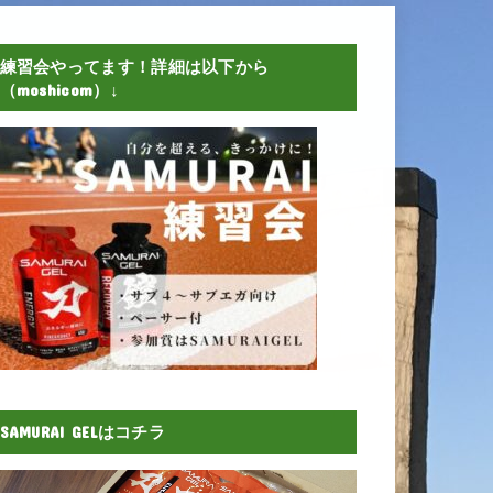
練習会やってます！詳細は以下から
（moshicom）↓
SAMURAI GELはコチラ