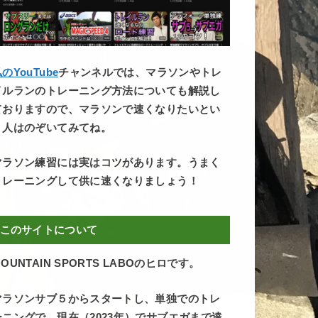
のYouTube
チャンネルでは、マラソンやトレ
イルランのトレーニング方法についても解説し
ておりますので、マラソンで速くなりたいとい
う人はのぞいてみてね。
マラソン練習には実はコツがあります。うまく
トレーニングして供に速くなりましょう！
このサイトについて
OUNTAIN SPORTS LABOのヒロです。
マラソンサブ５からスタートし、単独でのトレ
ーニングで、現在（2023年）でサブエガまで達