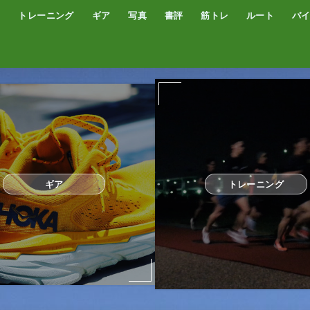
トレーニング
ギア
写真
書評
筋トレ
ルート
バ
低酸素トレーニング
トレッドミル
サブスリー
シューズ
サプリ・補給食
GPSウォッチ
ザック
サングラス
ウエアー
コンプレッションタイツ
カメラ
撮影技術
オーディブル
書評
オートミール
プロテイン
食事
完全栄養食
ギア
トレーニング