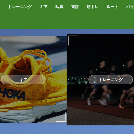
トレーニング
ギア
写真
書評
筋トレ
ルート
バ
低酸素トレーニング
トレッドミル
サブスリー
シューズ
サプリ・補給食
GPSウォッチ
ザック
サングラス
ウエアー
コンプレッションタイツ
カメラ
撮影技術
オーディブル
書評
オートミール
プロテイン
食事
完全栄養食
ギア
トレーニング