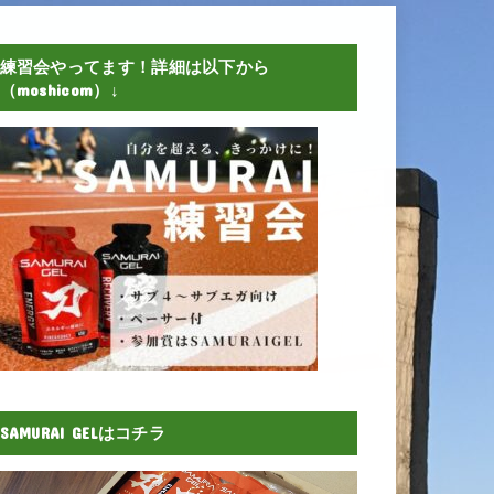
練習会やってます！詳細は以下から
（moshicom）↓
SAMURAI GELはコチラ