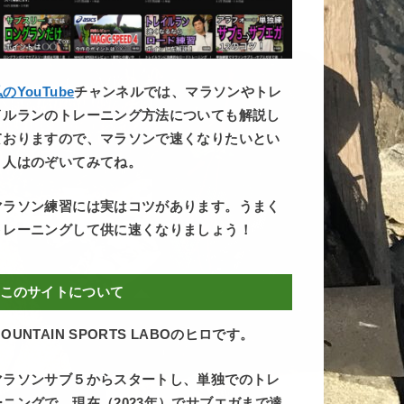
のYouTube
チャンネルでは、マラソンやトレ
イルランのトレーニング方法についても解説し
ておりますので、マラソンで速くなりたいとい
う人はのぞいてみてね。
マラソン練習には実はコツがあります。うまく
トレーニングして供に速くなりましょう！
このサイトについて
OUNTAIN SPORTS LABOのヒロです。
マラソンサブ５からスタートし、単独でのトレ
ーニングで、現在（2023年）でサブエガまで達