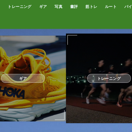
トレーニング
ギア
写真
書評
筋トレ
ルート
バ
低酸素トレーニング
トレッドミル
サブスリー
シューズ
サプリ・補給食
GPSウォッチ
ザック
サングラス
ウエアー
コンプレッションタイツ
カメラ
撮影技術
オーディブル
書評
オートミール
プロテイン
食事
完全栄養食
ギア
トレーニング