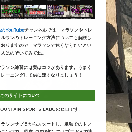
のYouTube
チャンネルでは、マラソンやトレ
イルランのトレーニング方法についても解説し
ておりますので、マラソンで速くなりたいとい
う人はのぞいてみてね。
マラソン練習には実はコツがあります。うまく
トレーニングして供に速くなりましょう！
このサイトについて
OUNTAIN SPORTS LABOのヒロです。
マラソンサブ５からスタートし、単独でのトレ
ーニングで、現在（2023年）でサブエガまで達