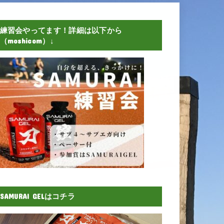
練習会やってます！詳細は以下から
（moshicom）↓
SAMURAI GELはコチラ