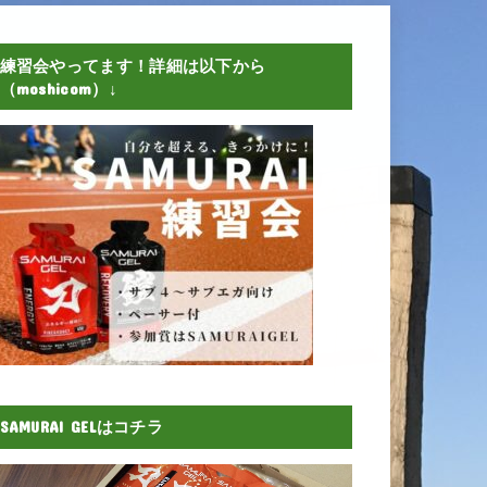
練習会やってます！詳細は以下から
（moshicom）↓
SAMURAI GELはコチラ