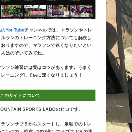
のYouTube
チャンネルでは、マラソンやトレ
イルランのトレーニング方法についても解説し
ておりますので、マラソンで速くなりたいとい
う人はのぞいてみてね。
マラソン練習には実はコツがあります。うまく
トレーニングして供に速くなりましょう！
このサイトについて
OUNTAIN SPORTS LABOのヒロです。
マラソンサブ５からスタートし、単独でのトレ
ーニングで、現在（2023年）でサブエガまで達