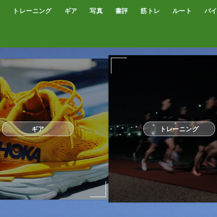
トレーニング
ギア
写真
書評
筋トレ
ルート
バ
低酸素トレーニング
トレッドミル
サブスリー
シューズ
サプリ・補給食
GPSウォッチ
ザック
サングラス
ウエアー
コンプレッションタイツ
カメラ
撮影技術
オーディブル
書評
オートミール
プロテイン
食事
完全栄養食
ギア
トレーニング