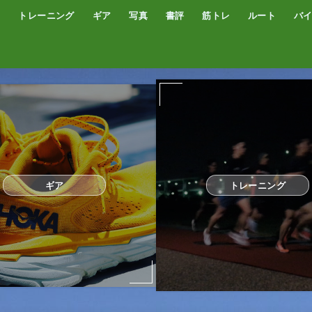
トレーニング
ギア
写真
書評
筋トレ
ルート
バ
低酸素トレーニング
トレッドミル
サブスリー
シューズ
サプリ・補給食
GPSウォッチ
ザック
サングラス
ウエアー
コンプレッションタイツ
カメラ
撮影技術
オーディブル
書評
オートミール
プロテイン
食事
完全栄養食
ギア
トレーニング