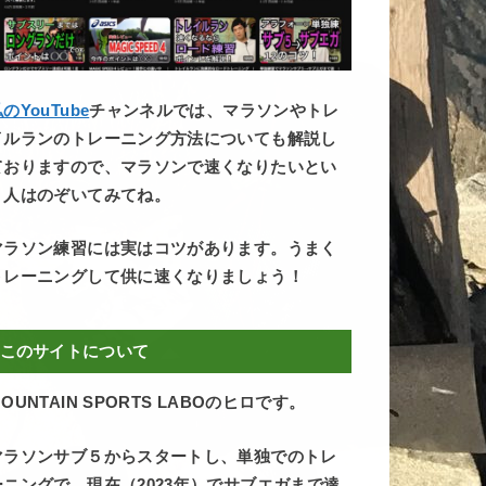
のYouTube
チャンネルでは、マラソンやトレ
イルランのトレーニング方法についても解説し
ておりますので、マラソンで速くなりたいとい
う人はのぞいてみてね。
マラソン練習には実はコツがあります。うまく
トレーニングして供に速くなりましょう！
このサイトについて
OUNTAIN SPORTS LABOのヒロです。
マラソンサブ５からスタートし、単独でのトレ
ーニングで、現在（2023年）でサブエガまで達