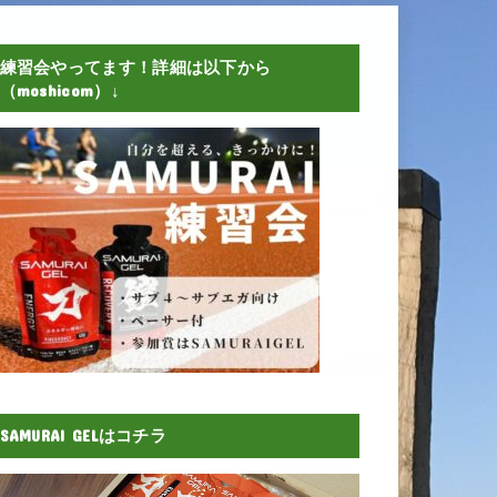
練習会やってます！詳細は以下から
（moshicom）↓
SAMURAI GELはコチラ