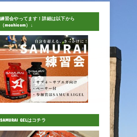
練習会やってます！詳細は以下から
（moshicom）↓
SAMURAI GELはコチラ