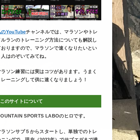
のYouTube
チャンネルでは、マラソンやトレ
イルランのトレーニング方法についても解説し
ておりますので、マラソンで速くなりたいとい
う人はのぞいてみてね。
マラソン練習には実はコツがあります。うまく
トレーニングして供に速くなりましょう！
このサイトについて
OUNTAIN SPORTS LABOのヒロです。
マラソンサブ５からスタートし、単独でのトレ
ーニングで、現在（2023年）でサブエガまで達