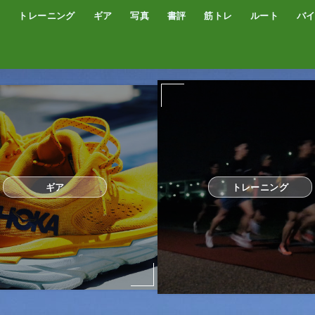
トレーニング
ギア
写真
書評
筋トレ
ルート
バ
低酸素トレーニング
トレッドミル
サブスリー
シューズ
サプリ・補給食
GPSウォッチ
ザック
サングラス
ウエアー
コンプレッションタイツ
カメラ
撮影技術
オーディブル
書評
オートミール
プロテイン
食事
完全栄養食
ギア
トレーニング