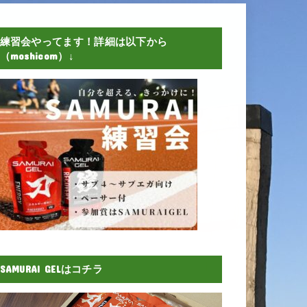
練習会やってます！詳細は以下から
（moshicom）↓
SAMURAI GELはコチラ