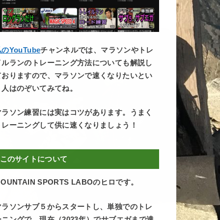
のYouTube
チャンネルでは、マラソンやトレ
イルランのトレーニング方法についても解説し
ておりますので、マラソンで速くなりたいとい
う人はのぞいてみてね。
マラソン練習には実はコツがあります。うまく
トレーニングして供に速くなりましょう！
このサイトについて
OUNTAIN SPORTS LABOのヒロです。
マラソンサブ５からスタートし、単独でのトレ
ーニングで、現在（2023年）でサブエガまで達