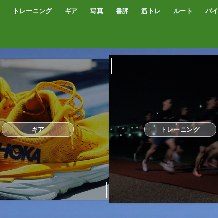
トレーニング
ギア
写真
書評
筋トレ
ルート
バ
低酸素トレーニング
トレッドミル
サブスリー
シューズ
サプリ・補給食
GPSウォッチ
ザック
サングラス
ウエアー
コンプレッションタイツ
カメラ
撮影技術
オーディブル
書評
オートミール
プロテイン
食事
完全栄養食
ギア
トレーニング