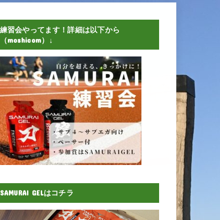
練習会やってます！詳細は以下から
（moshicom）↓
SAMURAI GELはコチラ