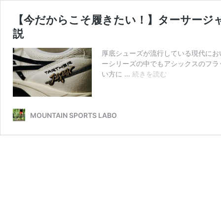
【今だからこそ履きたい！】ターサージ
説
厚底シューズが流行している現代にお
ーシリーズの中でもアシックスのフラ
【今
い方に …
続きを読む
だ
か
ら
こ
MOUNTAIN SPORTS LABO
そ
履
き
た
い！】
タ
ー
サ
ー
ジ