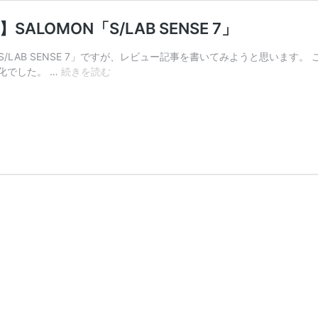
OMON「S/LAB SENSE 7」
S/LAB SENSE 7」ですが、レビュー記事を書いてみようと思いま
【ト
化でした。 …
続きを読む
レ
イ
ル
ラ
ン
ニ
ン
グ
シ
ュ
ー
ズ
レ
ビ
ュ
ー】