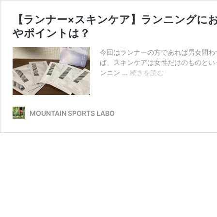
【ランナー×スキンケア】ランニングに
やポイントは？
今回はランナーの方であれば男女問わ
ば、スキンケアは女性だけのものとい
【ラ
ンニン …
続きを読む
ン
ナ
ー
×
MOUNTAIN SPORTS LABO
ス
キ
ン
ケ
ア】
ラ
ン
ニ
ン
グ