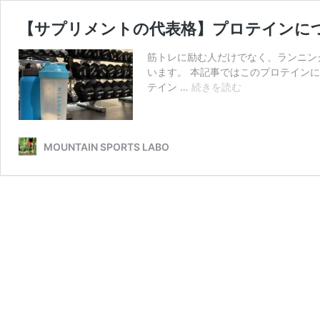
【サプリメントの代表格】プロテインに
筋トレに励む人だけでなく、ランニン
います。 本記事ではこのプロテイン
【サ
テイン …
続きを読む
プ
リ
メ
ン
MOUNTAIN SPORTS LABO
ト
の
代
表
格】
プ
ロ
テ
イ
ン
に