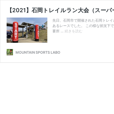
【2021】石岡トレイルラン大会（スー
先日、石岡市で開催された石岡トレイ
あるレースでした。 この様な状況下
【2021】
要所 …
続きを読む
石
岡
ト
レ
MOUNTAIN SPORTS LABO
イ
ル
ラ
ン
大
会
（ス
ー
パ
ー
ロ