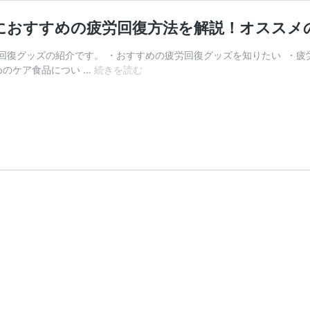
におすすめの疲労回復方法を解説！オススメ
回復グッズの紹介です。 ・おすすめの疲労回復グッズを知りたい ・疲
【リ
めのケア食品につい …
続きを読む
カ
バ
リ
ー
で
強
く
な
れ！】
ラ
ン
ニ
ン
グ
に
お