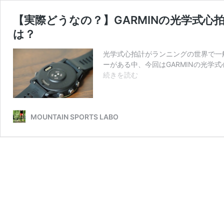
【実際どうなの？】GARMINの光学式
は？
光学式心拍計がランニングの世界で一
ーがある中、今回はGARMINの光学式
【実
続きを読む
際
ど
う
な
MOUNTAIN SPORTS LABO
の？】
GARMIN
の
光
学
式
心
拍
計
に