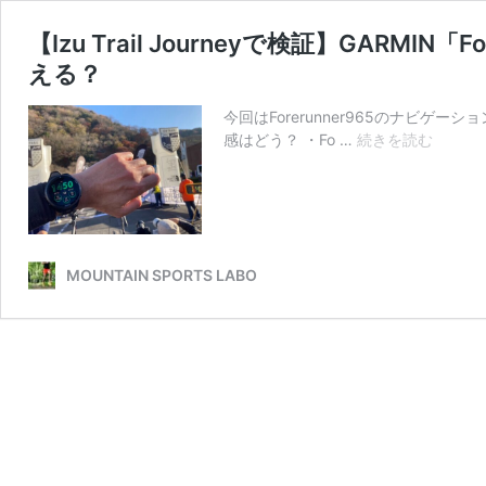
【Izu Trail Journeyで検証】GA
える？
今回はForerunner965のナビゲーシ
【Izu
感はどう？ ・Fo …
続きを読む
Trail
Journe
で
検
証】
GARMI
MOUNTAIN SPORTS LABO
の
ナ
ビ
ゲ
ー
シ
ョ
ン
機