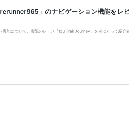
RMIN「Forerunner965」のナビゲーショ
ョン機能について、実際のレース「Izu Trail Journey」を例にとって紹
y
N「Forerunner965」