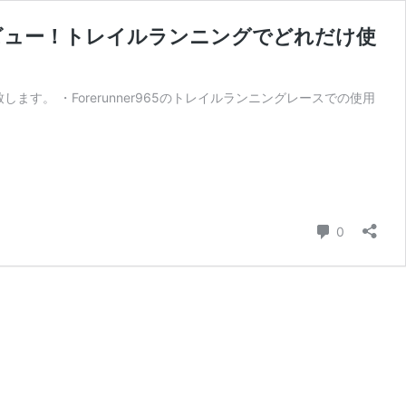
ン機能をレビュー！トレイルランニングでどれだけ使
介致します。 ・Forerunner965のトレイルランニングレースでの使用
コメント
0